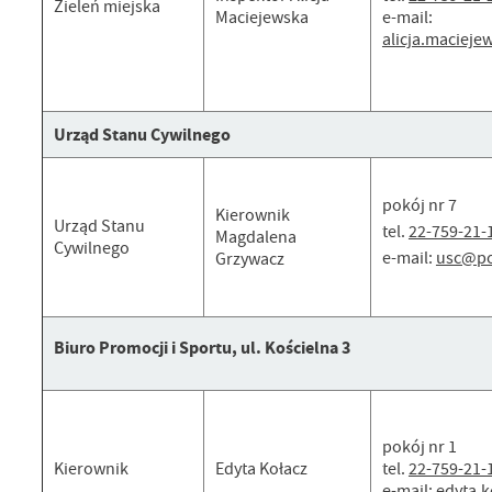
Zieleń miejska
Maciejewska
e-mail:
alicja.maciej
Urząd Stanu Cywilnego
pokój nr 7
Kierownik
Urząd Stanu
tel.
22-759-21-
Magdalena
Cywilnego
e-mail:
usc@po
Grzywacz
Biuro Promocji i Sportu,
ul. Kościelna 3
pokój nr 1
Kierownik
Edyta Kołacz
tel.
22-759-21-
e-mail:
edyta.