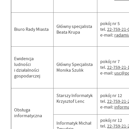
pokój nr 5
Główny specjalista
Biuro Rady Miasta
tel.
22-759-21-
Beata Krupa
e-mail:
radami
Ewidencja
pokój nr 7
ludności
Główny Specjalista
tel.
22-759-21-
i działalności
Monika Szulik
e-mail:
usc@po
gospodarczej
Starszy Informatyk
pokój nr 12
Krzysztof Lenc
tel.
22-759-21-
e-mail:
inform
Obsługa
informatyczna
pokój nr 12
Informatyk Michał
tel.
22-759-21-