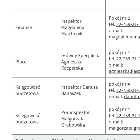
Pokój nr 2
Inspektor
tel.
22-759-21-
Finanse
Magdalena
e-mail:
Majchrzyk
magdalena.ma
pokój nr 4
Główny Specjalista
tel.
22-759-21-
Płace
Agnieszka
e-mail:
Kacperska
agnieszka.ka
pokój nr 4
Księgowość
Inspektor Danuta
tel.
22-759-21-
budżetowa
Banaszek
e-mail:
danuta
pokój nr 4
Podinspektor
Księgowość
tel.
22-759-21-
Małgorzata
budżetowa
e-mail:
Grabowska
malgorzata.g