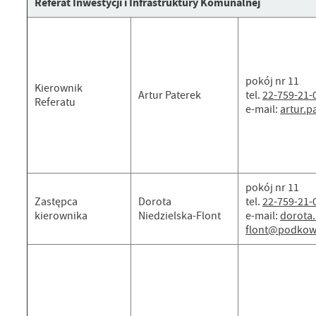
Referat Inwestycji i Infrastruktury Komunalnej
pokój nr 11
Kierownik
Artur Paterek
tel.
22-759-21-
Referatu
e-mail:
artur.
pokój nr 11
Zastępca
Dorota
tel.
22-759-21-
kierownika
Niedzielska-Flont
e-mail:
dorota.
flont@podkow