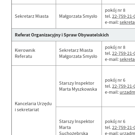
pokój nr 8
Sekretarz Miasta
Małgorzata Smysło
tel.
22-759-21-
e-mail:
sekret
Referat Organizacyjny i Spraw Obywatelskich
pokój nr 8
Kierownik
Sekretarz Miasta
tel.
22-759-21-
Referatu
Małgorzata Smysło
e-mail:
sekret
pokój nr 6
Starszy Inspektor
tel.
22-759-21-
Marta Myszkowska
e-mail:
urzadm
Kancelaria Urzędu
i sekretariat
Starszy Inspektor
pokój nr 6
Marta
tel.
22-759-21-
Suchożebrska
e-mail:
urzadm