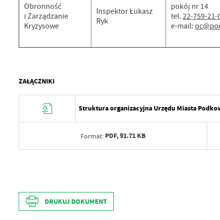
Obronność
pokój nr 14
Inspektor Łukasz
i Zarządzanie
tel.
22-759-21-
Ryk
Kryzysowe
e-mail:
oc@pod
ZAŁĄCZNIKI
Struktura organizacyjna Urzędu Miasta Podko
PDF,
91.71 KB
Format:
Data wytworzenia
Wytworzył
Data opublikowania
DRUKUJ DOKUMENT
Data wytworzenia
Opublikował