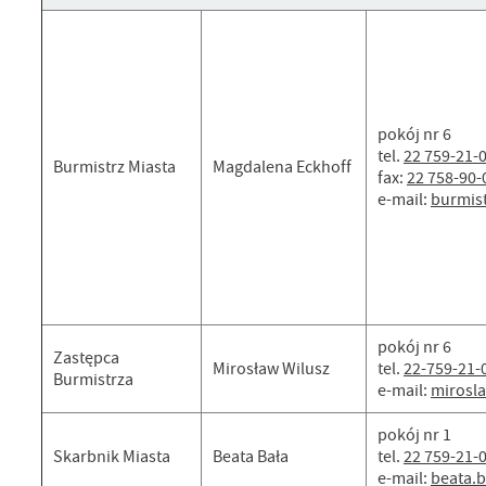
pokój nr 6
tel.
22 759-21-
Burmistrz Miasta
Magdalena Eckhoff
fax:
22 758-90-
e-mail:
burmis
pokój nr 6
Zastępca
Mirosław Wilusz
tel.
22-759-21-
Burmistrza
e-mail:
mirosl
pokój nr 1
Skarbnik Miasta
Beata Bała
tel.
22 759-21-
e-mail:
beata.