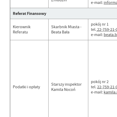
Żmudzin
e-mail:
inform
Referat Finansowy
pokój nr 1
Kierownik
Skarbnik Miasta -
tel.
22-759-21-
Referatu
Beata Bała
e-mail:
beata.
pokój nr 2
Starszy inspektor
Podatki i opłaty
tel.
22-759-21-
Kamila Nocoń
e-mail:
kamila