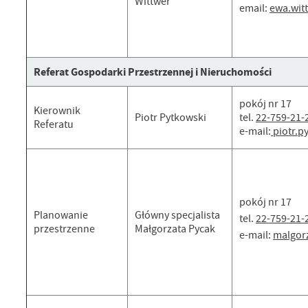
Wittwer
email:
ewa.wit
Referat Gospodarki Przestrzennej i Nieruchomości
pokój nr 17
Kierownik
Piotr Pytkowski
tel.
22-759-21-
Referatu
e-mail:
piotr.p
pokój nr 17
Planowanie
Główny specjalista
tel.
22-759-21-
przestrzenne
Małgorzata Pycak
e-mail:
malgor