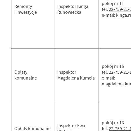
pokój nr 11
Remonty
Inspektor Kinga
tel.
22-759-21-
i inwestycje
Runowiecka
e-mail:
kinga.
pokój nr 15
Opłaty
Inspektor
tel.
22-759-21-
komunalne
Magdalena Kumela
e-mail:
magdalena.ku
pokój nr 16
Inspektor Ewa
Opłaty komunalne
tel.
22-759-21-