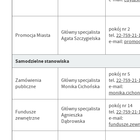
pokój nr 2
Główny specjalista
Promocja Miasta
tel.
22-759-21-
Agata Szczygielska
e-mail:
promoc
Samodzielne stanowiska
pokój nr 5
Zamówienia
Główny specjalista
tel.
22-759-21-
publiczne
Monika Cichońska
e-mail:
monika.cicho
pokój nr 14
Główny specjalista
Fundusze
tel.
22-759-21-
Agnieszka
zewnętrzne
e-mail:
Dąbrowska
fundusze.zew