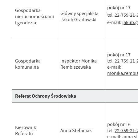
pokój nr 17
Gospodarka
Główny specjalista
tel.
22-759-21-
nieruchomościami
Jakub Gradowski
e-mail:
jakub.
i geodezja
pokój nr 17
Gospodarka
Inspektor Monika
tel.
22-759-21-
komunalna
Rembiszewska
e-mail:
monika.rembi
Referat Ochrony Środowiska
pokój nr 16
Kierownik
Anna Stefaniak
tel.
22-759-21-
Referatu
e-mail:
anna.s