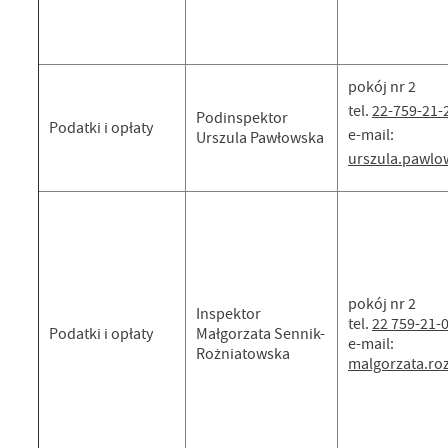
pokój nr 2
tel.
22-759-21-
Podinspektor
Podatki i opłaty
e-mail:
Urszula Pawłowska
urszula.pawl
pokój nr 2
Inspektor
tel.
22 759-21-
Podatki i opłaty
Małgorzata Sennik-
e-mail:
Rożniatowska
malgorzata.r