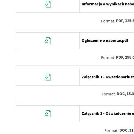
Informacja o wynikach nabo
PDF,
125.
Format:
Data wytworzenia
Ogłoszenie o naborze.pdf
Wytworzył
PDF,
298.
Format:
Data opublikowania
Opublikował
Data wytworzenia
Załącznik 1 - Kwestionarius
Data ostatniej aktualizacji
Wytworzył
Ostatnio zaktualizował
DOC,
15.
Format:
Data opublikowania
Opublikował
Data wytworzenia
Załącznik 2 - Oświadczenie 
Data ostatniej aktualizacji
Wytworzył
Ostatnio zaktualizował
DOC,
31
Format:
Data opublikowania