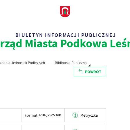
BIULETYN INFORMACJI PUBLICZNEJ
rząd Miasta Podkowa Leś
dania Jednostek Podległych
Biblioteka Publiczna
POWRÓT
PDF,
2.25 MB
Format:
Metryczka
nia
2024-04-12 11:27:33