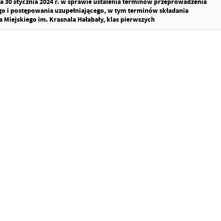
ia 30 stycznia 2024 r. w sprawie ustalenia terminów przeprowadzenia
o i postępowania uzupełniającego, w tym terminów składania
Miejskiego im. Krasnala Hałabały, klas pierwszych